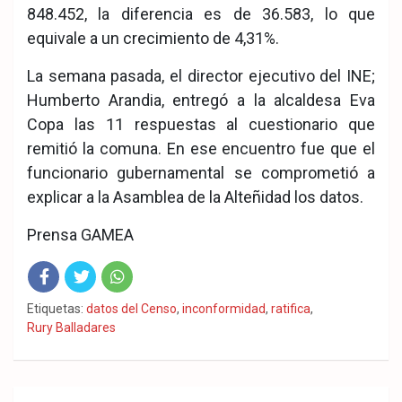
848.452, la diferencia es de 36.583, lo que
equivale a un crecimiento de 4,31%.
La semana pasada, el director ejecutivo del INE;
Humberto Arandia, entregó a la alcaldesa Eva
Copa las 11 respuestas al cuestionario que
remitió la comuna. En ese encuentro fue que el
funcionario gubernamental se comprometió a
explicar a la Asamblea de la Alteñidad los datos.
Prensa GAMEA
Fac
Twit
Wha
Etiquetas:
datos del Censo
,
inconformidad
,
ratifica
,
Rury Balladares
eb
ter
tsA
ook
pp