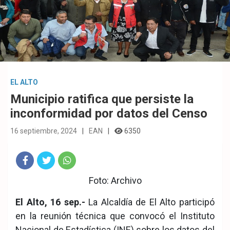
EL ALTO
Municipio ratifica que persiste la
inconformidad por datos del Censo
16 septiembre, 2024
EAN
6350
Fac
Twit
Wha
Foto: Archivo
eb
ter
tsA
El Alto, 16 sep.-
La Alcaldía de El Alto participó
ook
pp
en la reunión técnica que convocó el Instituto
Nacional de Estadística (INE) sobre los datos del