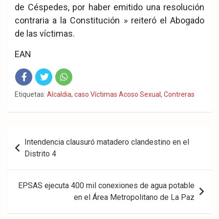
de Céspedes, por haber emitido una resolución
contraria a la Constitución » reiteró el Abogado
de las víctimas.
EAN
Fac
Twit
Wha
Etiquetas:
Alcaldia
,
caso Víctimas Acoso Sexual
,
Contreras
eb
ter
tsA
ook
pp
Navegación
Intendencia clausuró matadero clandestino en el
de
Distrito 4
entradas
EPSAS ejecuta 400 mil conexiones de agua potable
en el Área Metropolitano de La Paz