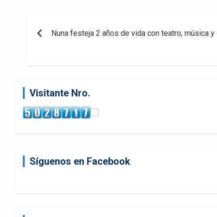
eb
ter
tsA
Navegación
ook
pp
Nuna festeja 2 años de vida con teatro, música y
de
entradas
Visitante Nro.
Síguenos en Facebook