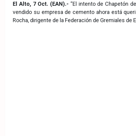
Fac
Twit
Wha
El Alto, 7 Oct. (EAN).-
“El intento de Chapetón de
vendido su empresa de cemento ahora está queriend
eb
ter
tsA
Rocha, dirigente de la Federación de Gremiales de El
ook
pp