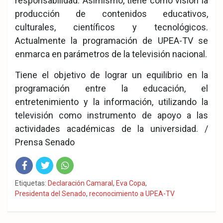
responsabilidad. Asimismo, tiene como visión la
producción de contenidos educativos,
culturales, científicos y tecnológicos.
Actualmente la programación de UPEA-TV se
enmarca en parámetros de la televisión nacional.
Tiene el objetivo de lograr un equilibrio en la
programación entre la educación, el
entretenimiento y la información, utilizando la
televisión como instrumento de apoyo a las
actividades académicas de la universidad. /
Prensa Senado
Fac
Twit
Wha
Etiquetas:
Declaración Camaral
,
Eva Copa
,
Presidenta del Senado
,
reconocimiento a UPEA-TV
eb
ter
tsA
ook
pp