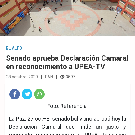
EL ALTO
Senado aprueba Declaración Camaral
en reconocimiento a UPEA-TV
28 octubre, 2020
EAN
3597
Fac
Twit
Wha
Foto: Referencial
eb
ter
tsA
La Paz, 27 oct–El senado boliviano aprobó hoy la
ook
pp
Declaración Camaral que rinde un justo y
merecido reconocimiento a UPEA Televisión