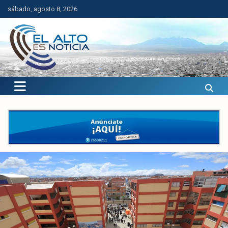
Saltar
sábado, agosto 8, 2026
al
contenido
El Alto es Noticia
Últimas noticias de El Alto, Bolivia y el mundo.