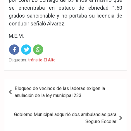
se encontraba en estado de ebriedad 1.50
grados sancionable y no portaba su licencia de
conducir señaló Álvarez.
M.E.M.
Fac
Twit
Wha
Etiquetas:
tránsito-El Alto
eb
ter
tsA
ook
pp
Navegación
Bloqueo de vecinos de las laderas exigen la
de
anulación de la ley municipal 233
entradas
Gobierno Municipal adquirió dos ambulancias para
Seguro Escolar