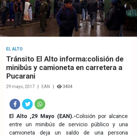
EL ALTO
Tránsito El Alto informa:colisión de
minibús y camioneta en carretera a
Pucarani
29 mayo, 2017
EAN
3404
Fac
Twit
Wha
El Alto ,29 Mayo (EAN).-
Colisión por alcance
entre un minibús de servicio público y una
eb
ter
tsA
camioneta deja un saldo de una persona
ook
pp