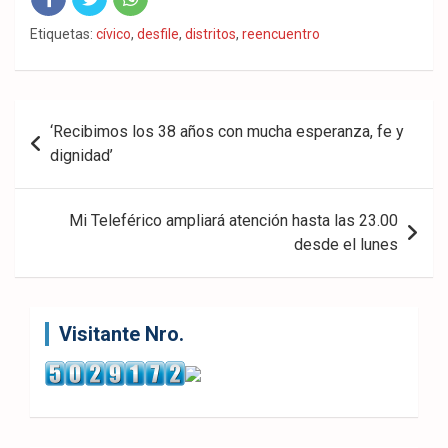
Fac
Twit
Wha
Etiquetas:
cívico
,
desfile
,
distritos
,
reencuentro
eb
ter
tsA
ook
pp
Navegación
‘Recibimos los 38 años con mucha esperanza, fe y
de
dignidad’
entradas
Mi Teleférico ampliará atención hasta las 23.00
desde el lunes
Visitante Nro.