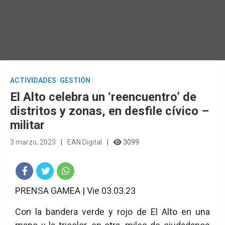
ACTIVIDADES
GESTIÓN
El Alto celebra un ‘reencuentro’ de
distritos y zonas, en desfile cívico –
militar
3 marzo, 2023
EAN Digital
3099
Fac
Twit
Wha
PRENSA GAMEA | Vie 03.03.23
eb
ter
tsA
Con la bandera verde y rojo de El Alto en una
ook
pp