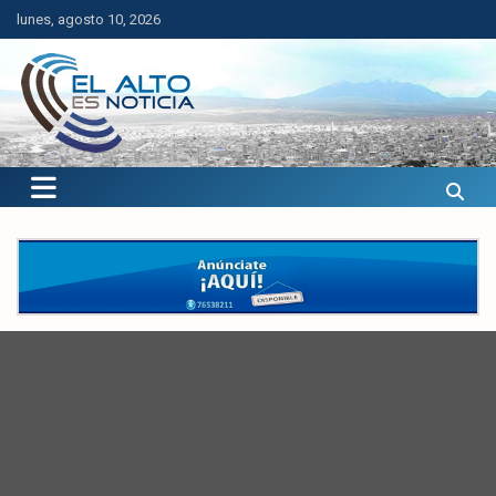
Saltar
lunes, agosto 10, 2026
al
contenido
El Alto es Noticia
Últimas noticias de El Alto, Bolivia y el mundo.