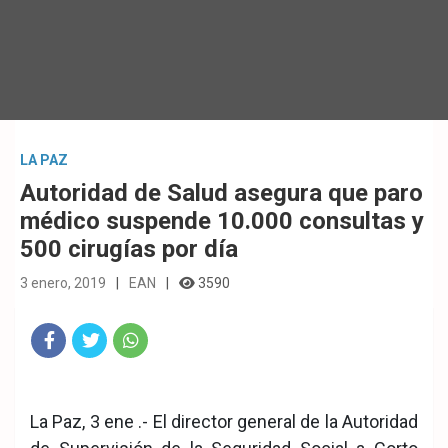
LA PAZ
Autoridad de Salud asegura que paro
médico suspende 10.000 consultas y
500 cirugías por día
3 enero, 2019
EAN
3590
Fac
Twit
Wha
eb
ter
tsA
La Paz, 3 ene .- El director general de la Autoridad
ook
pp