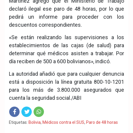
Martínez agregó que el Ministerio de Trabajo
declaró ilegal ese paro de 48 horas, por lo que
pedirá un informe para proceder con los
descuentos correspondientes.
«Se están realizando las supervisiones a los
establecimientos de las cajas (de salud) para
determinar qué médicos asisten a trabajar. Por
día reciben de 500 a 600 bolivianos», indicó.
La autoridad añadió que para cualquier denuncia
está a disposición la línea gratuita 800-10-1201
para los más de 3.800.000 asegurados que
cuenta la seguridad social./ABI
Fac
Twit
Wha
Etiquetas:
Bolivia
,
Médicos contra el SUS
,
Paro de 48 horas
eb
ter
tsA