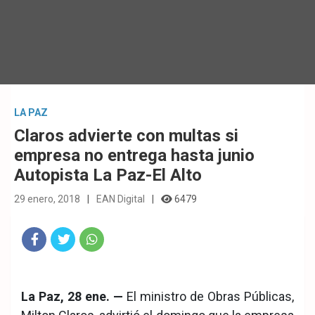
LA PAZ
Claros advierte con multas si
empresa no entrega hasta junio
Autopista La Paz-El Alto
29 enero, 2018
EAN Digital
6479
Fac
Twit
Wha
eb
ter
tsA
La Paz, 28 ene. —
El ministro de Obras Públicas,
ook
pp