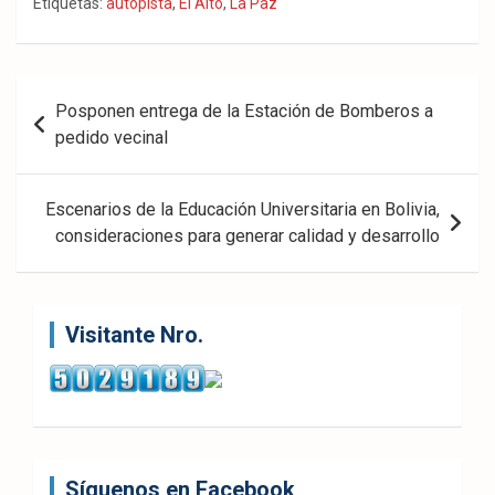
Fac
Twit
Wha
Etiquetas:
autopista
,
El Alto
,
La Paz
eb
ter
tsA
ook
pp
Navegación
Posponen entrega de la Estación de Bomberos a
de
pedido vecinal
entradas
Escenarios de la Educación Universitaria en Bolivia,
consideraciones para generar calidad y desarrollo
Visitante Nro.
Síguenos en Facebook