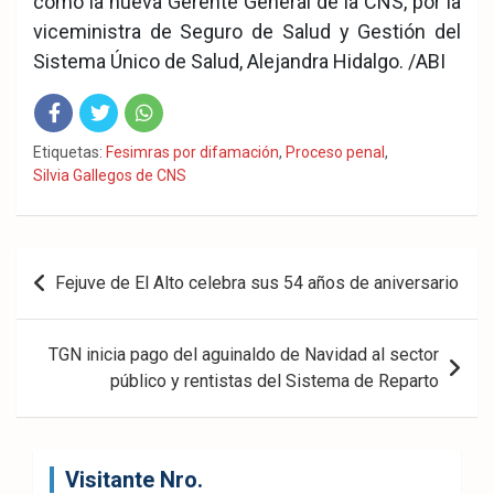
como la nueva Gerente General de la CNS, por la
viceministra de Seguro de Salud y Gestión del
Sistema Único de Salud, Alejandra Hidalgo. /ABI
Fac
Twit
Wha
Etiquetas:
Fesimras por difamación
,
Proceso penal
,
Silvia Gallegos de CNS
eb
ter
tsA
ook
pp
Navegación
Fejuve de El Alto celebra sus 54 años de aniversario
de
entradas
TGN inicia pago del aguinaldo de Navidad al sector
público y rentistas del Sistema de Reparto
Visitante Nro.