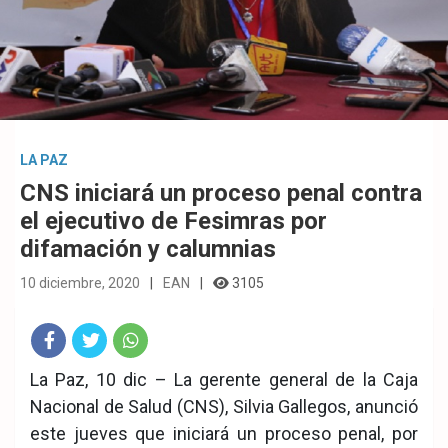
LA PAZ
CNS iniciará un proceso penal contra
el ejecutivo de Fesimras por
difamación y calumnias
10 diciembre, 2020
EAN
3105
Fac
Twit
Wha
La Paz, 10 dic – La gerente general de la Caja
Nacional de Salud (CNS), Silvia Gallegos, anunció
eb
ter
tsA
este jueves que iniciará un proceso penal, por
ook
pp