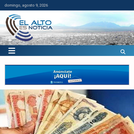
Saltar
domingo, agosto 9, 2026
al
contenido
El Alto es Noticia
Últimas noticias de El Alto, Bolivia y el mundo.