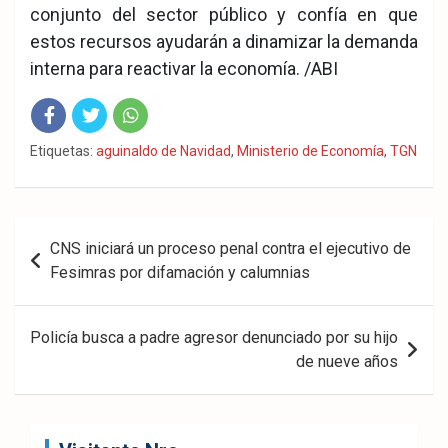
conjunto del sector público y confía en que
estos recursos ayudarán a dinamizar la demanda
interna para reactivar la economía. /ABI
Fac
Twit
Wha
Etiquetas:
aguinaldo de Navidad
,
Ministerio de Economía
,
TGN
eb
ter
tsA
ook
pp
Navegación
CNS iniciará un proceso penal contra el ejecutivo de
de
Fesimras por difamación y calumnias
entradas
Policía busca a padre agresor denunciado por su hijo
de nueve años