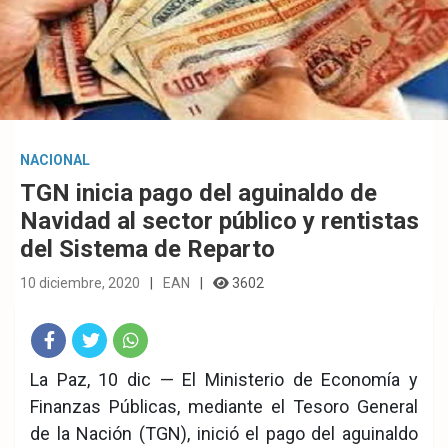
NACIONAL
TGN inicia pago del aguinaldo de
Navidad al sector público y rentistas
del Sistema de Reparto
10 diciembre, 2020
EAN
3602
Fac
Twit
Wha
La Paz, 10 dic — El Ministerio de Economía y
Finanzas Públicas, mediante el Tesoro General
eb
ter
tsA
de la Nación (TGN), inició el pago del aguinaldo
ook
pp