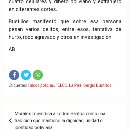
cuatro celulares y dinero boliviano y extranjero
en diferentes cortes.
Bustillos manifestó que sobre esa persona
pesan varios delitos, entre esos, tentativa de
hurto, robo agravado y otros en investigación.
ABI
Fac
Twit
Wha
Etiquetas:
Falsos policias
,
FELCC
,
La Paz
,
Sergio Bustillos
eb
ter
tsA
ook
pp
Navegación
Morales reivindica a Todos Santos como una
de
tradición que mantiene la dignidad, unidad e
identidad boliviana