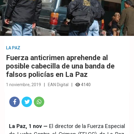
LA PAZ
Fuerza anticrimen aprehende al
posible cabecilla de una banda de
falsos policías en La Paz
1 noviembre, 2019
EAN Digital
4140
Fac
Twit
Wha
eb
ter
tsA
La Paz, 1 nov —
El director de la Fuerza Especial
ook
pp