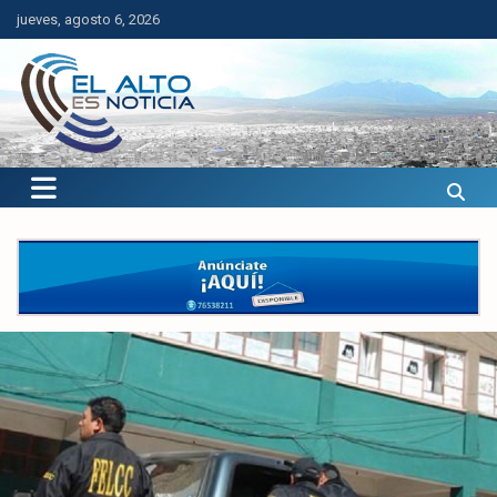
Saltar
jueves, agosto 6, 2026
al
contenido
El Alto es Noticia
Últimas noticias de El Alto, Bolivia y el mundo.