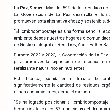
eb
ter
tsA
La Paz, 9 may.-
Más del 59% de los residuos no p
ook
pp
La Gobernación de La Paz desarrolla el lomb
promueven esta alternativa eficaz y sostenible, d
“El lombricompostaje es una forma sencilla, ecol
ambiente desde nuestros hogares o comunidades”,
de Gestión Integral de Residuos, Ariela Esther Ra
Durante 2022 y 2023, la Gobernación de La Paz h
para promover la separación de residuos en 
fertilizante natural rico en nutrientes.
Esta técnica, basada en el trabajo de lomb
significativamente la cantidad de residuos or
gases contaminantes, como el metano.
“Se ha logrado posicionar el lombricompostaje 
hemos invitado a los 87 municipios del departame