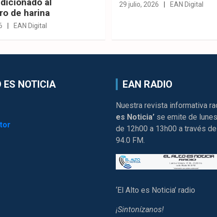
dicionado al
29 julio, 2026
EAN Digital
ro de harina
6
EAN Digital
 ES NOTICIA
EAN RADIO
Nuestra revista informativa ra
es Noticia’
se emite de lunes
tor
de 12h00 a 13h00 a través de
94.0 FM.
‘El Alto es Noticia’ radio
¡Sintonízanos!