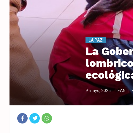
LA PAZ
La Gober
lombric
ecológic
9 mayo, 2025
EAN
Fac
Twit
Wha