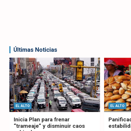
Últimas Noticias
EL ALTO
EL ALTO
Inicia Plan para frenar
Panifica
“trameaje” y disminuir caos
estabilid