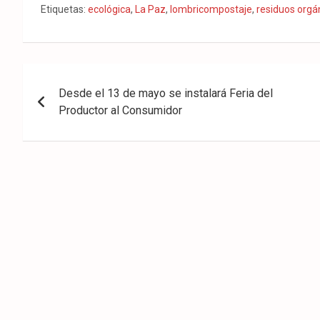
Fac
Twit
Wha
Etiquetas:
ecológica
,
La Paz
,
lombricompostaje
,
residuos orgá
eb
ter
tsA
ook
pp
Navegación
Desde el 13 de mayo se instalará Feria del
de
Productor al Consumidor
entradas