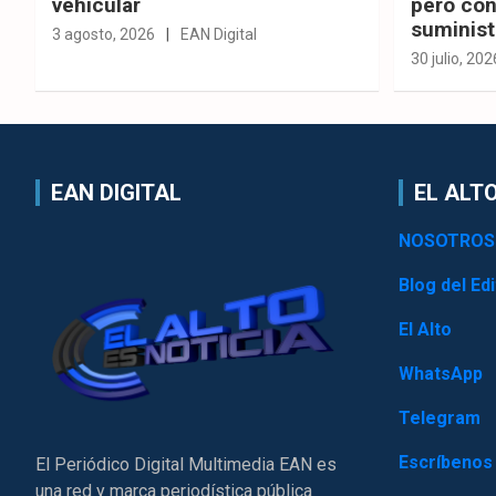
vehicular
pero con
suminist
3 agosto, 2026
EAN Digital
30 julio, 202
EAN DIGITAL
EL ALTO
NOSOTROS
Blog del Edi
El Alto
WhatsApp
Telegram
Escríbenos
El Periódico Digital Multimedia EAN es
una red y marca periodística pública