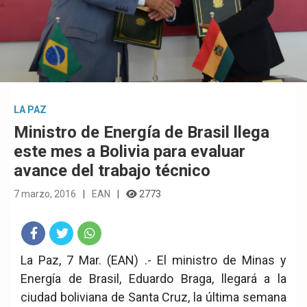
LA PAZ
Ministro de Energía de Brasil llega
este mes a Bolivia para evaluar
avance del trabajo técnico
7 marzo, 2016
EAN
2773
Fac
Twit
Wha
La Paz, 7 Mar. (EAN) .- El ministro de Minas y
Energía de Brasil, Eduardo Braga, llegará a la
eb
ter
tsA
ciudad boliviana de Santa Cruz, la última semana
ook
pp