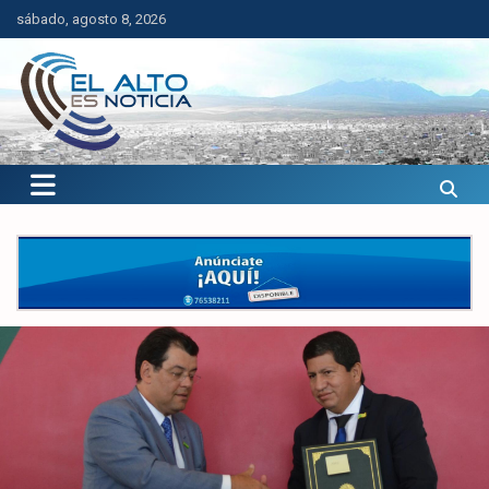
Saltar
sábado, agosto 8, 2026
al
contenido
El Alto es Noticia
Últimas noticias de El Alto, Bolivia y el mundo.