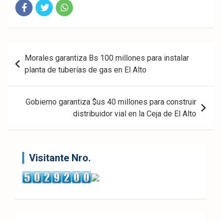
Fac
Twit
Wha
eb
ter
tsA
Navegación
Morales garantiza Bs 100 millones para instalar
ook
pp
de
planta de tuberías de gas en El Alto
entradas
Gobierno garantiza $us 40 millones para construir
distribuidor vial en la Ceja de El Alto
Visitante Nro.