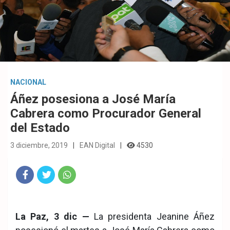
NACIONAL
Áñez posesiona a José María
Cabrera como Procurador General
del Estado
3 diciembre, 2019
EAN Digital
4530
Fac
Twit
Wha
eb
ter
tsA
La Paz, 3 dic —
La presidenta Jeanine Áñez
ook
pp