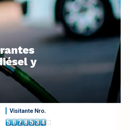
urantes
iésel y
Visitante Nro.