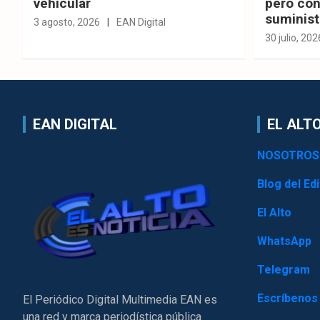
vehicular
pero con
suminist
3 agosto, 2026
EAN Digital
30 julio, 202
EAN DIGITAL
EL ALTO
NOSOTROS
Blog del Edi
El Alto
WhatsApp
Telegram
Escríbenos
El Periódico Digital Multimedia EAN es
una red y marca periodística pública