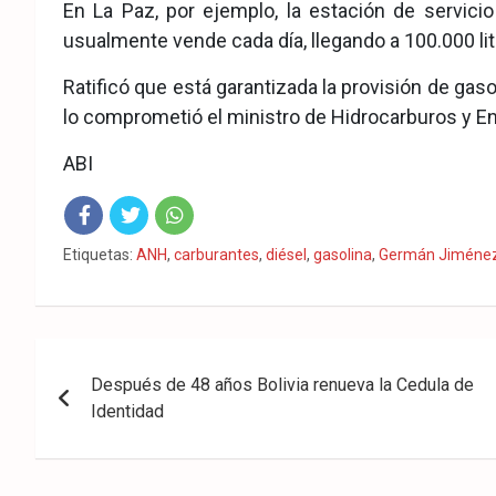
En La Paz, por ejemplo, la estación de servic
usualmente vende cada día, llegando a 100.000 lit
Ratificó que está garantizada la provisión de gaso
lo comprometió el ministro de Hidrocarburos y Ene
ABI
Fac
Twit
Wha
Etiquetas:
ANH
,
carburantes
,
diésel
,
gasolina
,
Germán Jiméne
eb
ter
tsA
ook
pp
Navegación
Después de 48 años Bolivia renueva la Cedula de
de
Identidad
entradas