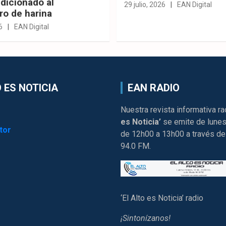
dicionado al
29 julio, 2026
EAN Digital
ro de harina
6
EAN Digital
 ES NOTICIA
EAN RADIO
Nuestra revista informativa ra
es Noticia’
se emite de lunes
tor
de 12h00 a 13h00 a través de
94.0 FM.
‘El Alto es Noticia’ radio
¡Sintonízanos!