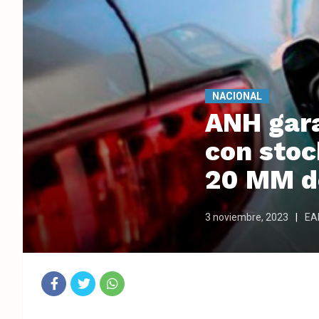
NACIONAL
ANH gara
con stoc
20 MM de
3 noviembre, 2023
EAN
Fac
Twit
Wha