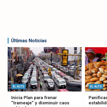
Últimas Noticias
EL ALTO
EL ALTO
Inicia Plan para frenar
Panifica
“trameaje” y disminuir caos
estabilid