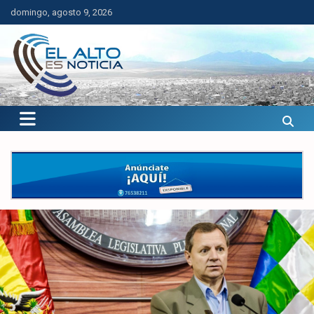
Saltar
domingo, agosto 9, 2026
al
contenido
El Alto es Noticia
Últimas noticias de El Alto, Bolivia y el mundo.