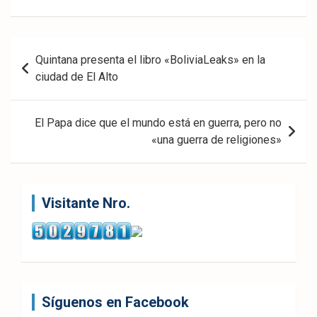
Fac
Twit
Wha
eb
ter
tsA
Navegación
Quintana presenta el libro «BoliviaLeaks» en la
ook
pp
de
ciudad de El Alto
entradas
El Papa dice que el mundo está en guerra, pero no
«una guerra de religiones»
Visitante Nro.
Síguenos en Facebook