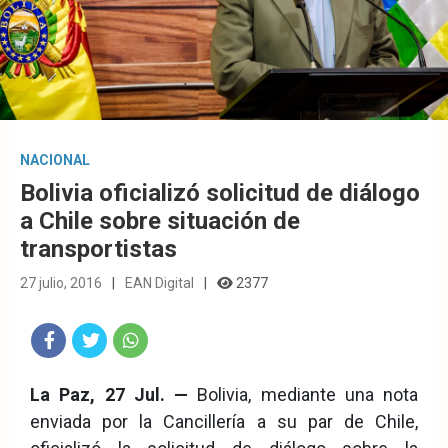
NACIONAL
Bolivia oficializó solicitud de diálogo
a Chile sobre situación de
transportistas
27 julio, 2016
EAN Digital
2377
Fac
Twit
Wha
La Paz, 27 Jul. —
Bolivia, mediante una nota
eb
ter
tsA
enviada por la Cancillería a su par de Chile,
ook
pp