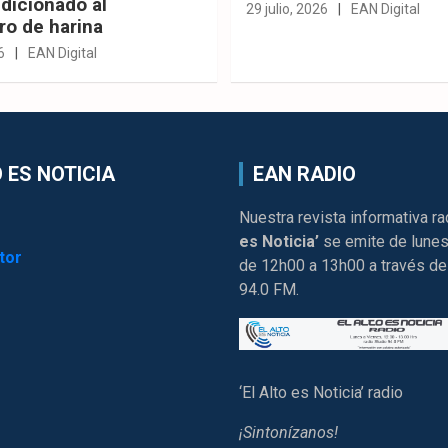
dicionado al
29 julio, 2026
EAN Digital
ro de harina
6
EAN Digital
 ES NOTICIA
EAN RADIO
Nuestra revista informativa ra
es Noticia’
se emite de lunes
tor
de 12h00 a 13h00 a través de
94.0 FM.
‘El Alto es Noticia’ radio
¡Sintonízanos!