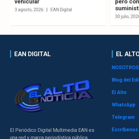
vehicular
pero con
suminist
3 agosto, 2026
EAN Digital
30 julio, 202
EAN DIGITAL
EL ALTO
NOSOTROS
Blog del Edi
El Alto
WhatsApp
Telegram
Escríbenos
El Periódico Digital Multimedia EAN es
una red y marca periodística pública