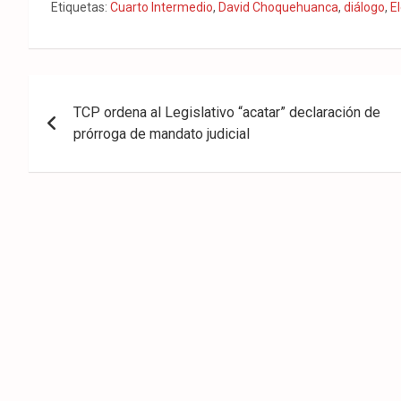
Fac
Twit
Wha
Etiquetas:
Cuarto Intermedio
,
David Choquehuanca
,
diálogo
,
E
eb
ter
tsA
ook
pp
Navegación
TCP ordena al Legislativo “acatar” declaración de
de
prórroga de mandato judicial
entradas