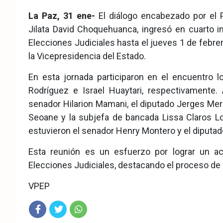
eb
ter
tsA
La Paz, 31 ene-
El diálogo encabezado por el P
ook
pp
Jilata David Choquehuanca, ingresó en cuarto 
Elecciones Judiciales hasta el jueves 1 de febre
la Vicepresidencia del Estado.
En esta jornada participaron en el encuentro 
Rodríguez e Israel Huaytari, respectivament
senador Hilarion Mamani, el diputado Jerges Me
Seoane y la subjefa de bancada Lissa Claros Lo
estuvieron el senador Henry Montero y el diputad
Esta reunión es un esfuerzo por lograr un acu
Elecciones Judiciales, destacando el proceso de d
VPEP