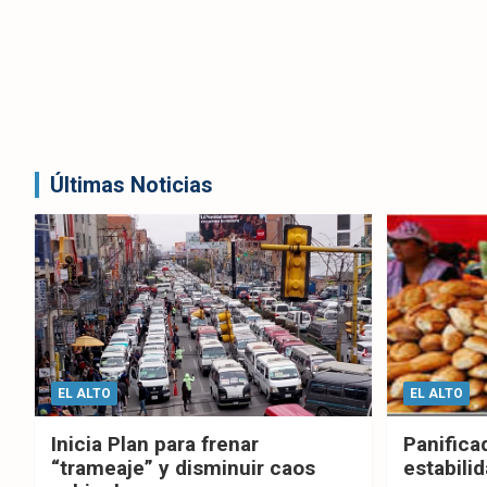
Últimas Noticias
EL ALTO
EL ALTO
Inicia Plan para frenar
Panifica
“trameaje” y disminuir caos
estabilid