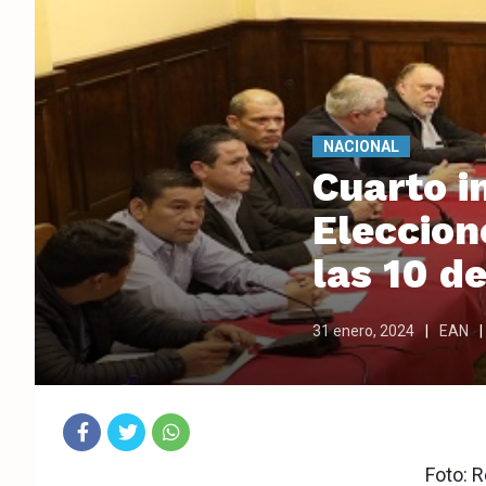
NACIONAL
Cuarto i
Eleccion
las 10 d
31 enero, 2024
EAN
Fac
Twit
Wha
Foto: R