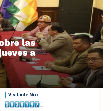
obre las
jueves a
Visitante Nro.