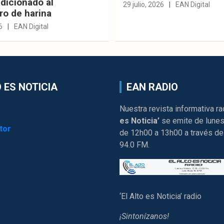
dicionado al
29 julio, 2026
EAN Digital
ro de harina
6
EAN Digital
 ES NOTICIA
EAN RADIO
Nuestra revista informativa ra
es Noticia’
se emite de lunes
tor
de 12h00 a 13h00 a través de
94.0 FM.
‘El Alto es Noticia’ radio
¡Sintonízanos!