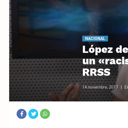
NACIONAL
López de
un «raci
RRSS
14 noviembre, 2017
E
Fac
Twit
Wha