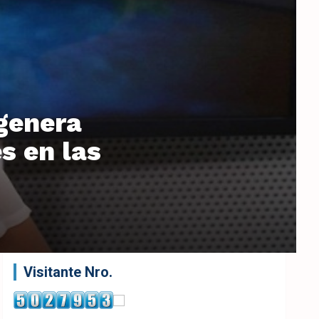
 genera
s en las
Visitante Nro.