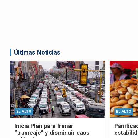
Últimas Noticias
EL ALTO
EL ALTO
Inicia Plan para frenar
Panifica
“trameaje” y disminuir caos
estabilid