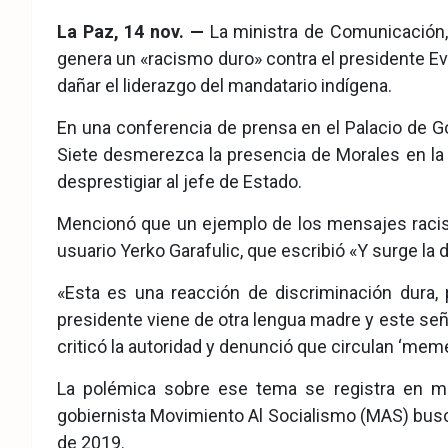
eb
ter
tsA
La Paz, 14 nov. —
La ministra de Comunicación, 
ook
pp
genera un «racismo duro» contra el presidente Ev
dañar el liderazgo del mandatario indígena.
En una conferencia de prensa en el Palacio de Go
Siete desmerezca la presencia de Morales en la r
desprestigiar al jefe de Estado.
Mencionó que un ejemplo de los mensajes racist
usuario Yerko Garafulic, que escribió «Y surge la 
«Esta es una reacción de discriminación dura,
presidente viene de otra lengua madre y este seño
criticó la autoridad y denunció que circulan ‘mem
La polémica sobre ese tema se registra en m
gobiernista Movimiento Al Socialismo (MAS) busca
de 2019.