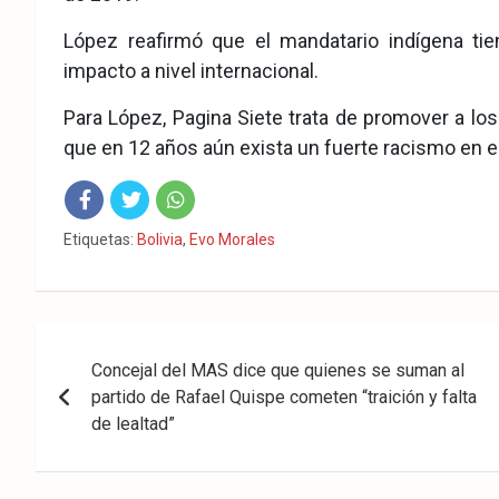
López reafirmó que el mandatario indígena tien
impacto a nivel internacional.
Para López, Pagina Siete trata de promover a lo
que en 12 años aún exista un fuerte racismo en el 
Fac
Twit
Wha
Etiquetas:
Bolivia
,
Evo Morales
eb
ter
tsA
ook
pp
Navegación
Concejal del MAS dice que quienes se suman al
de
partido de Rafael Quispe cometen “traición y falta
entradas
de lealtad”