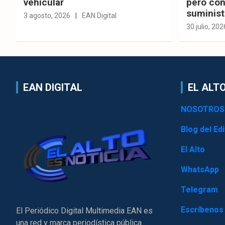
vehicular
pero con
suminist
3 agosto, 2026
EAN Digital
30 julio, 202
EAN DIGITAL
EL ALTO
NOSOTROS
Blog del Edi
El Alto
WhatsApp
Telegram
Escríbenos
El Periódico Digital Multimedia EAN es
una red y marca periodística pública