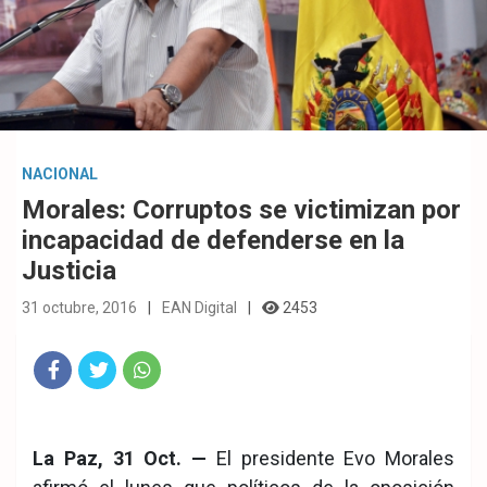
NACIONAL
Morales: Corruptos se victimizan por
incapacidad de defenderse en la
Justicia
31 octubre, 2016
EAN Digital
2453
Fac
Twit
Wha
eb
ter
tsA
La Paz, 31 Oct. —
El presidente Evo Morales
ook
pp