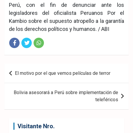
Perú, con el fin de denunciar ante los
legisladores del oficialista Peruanos Por el
Kambio sobre el supuesto atropello a la garantía
de los derechos políticos y humanos. / ABI
Fac
Twit
Wha
eb
ter
tsA
Navegación
El motivo por el que vemos películas de terror
ook
pp
de
entradas
Bolivia asesorará a Perú sobre implementación de
teleféricos
Visitante Nro.