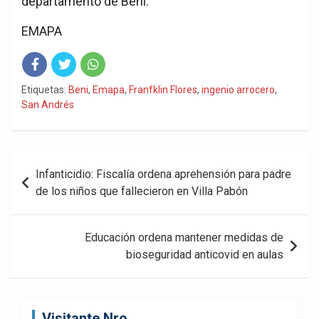
departamento de Beni.
EMAPA
Fac
Twit
Wha
Etiquetas:
Beni
,
Emapa
,
Franfklin Flores
,
ingenio arrocero
,
San Andrés
eb
ter
tsA
ook
pp
Navegación
Infanticidio: Fiscalía ordena aprehensión para padre
de
de los niños que fallecieron en Villa Pabón
entradas
Educación ordena mantener medidas de
bioseguridad anticovid en aulas
Visitante Nro.