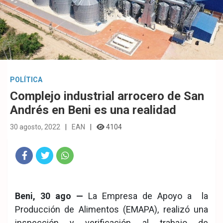
POLÍTICA
Complejo industrial arrocero de San
Andrés en Beni es una realidad
30 agosto, 2022
EAN
4104
Fac
Twit
Wha
eb
ter
tsA
Beni, 30 ago —
La Empresa de Apoyo a la
ook
pp
Producción de Alimentos (EMAPA), realizó una
inspección y verificación al trabajo de