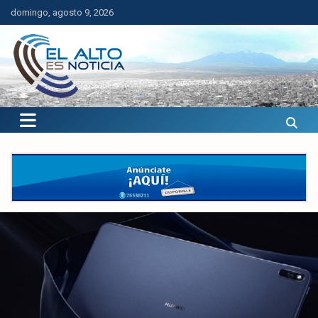
Saltar
domingo, agosto 9, 2026
al
contenido
El Alto es Noticia
Últimas noticias de El Alto, Bolivia y el mundo.