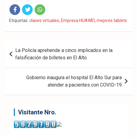
Fac
Twit
Wha
Etiquetas:
clases virtuales
,
Empresa HUAWEI
,
mejores tablets
eb
ter
tsA
ook
pp
Navegación
La Policía aprehende a cinco implicados en la
de
falsificación de billetes en El Alto
entradas
Gobierno inaugura el hospital El Alto Sur para
atender a pacientes con COVID-19
Visitante Nro.