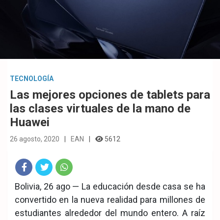
TECNOLOGÍA
Las mejores opciones de tablets para
las clases virtuales de la mano de
Huawei
26 agosto, 2020
EAN
5612
Fac
Twit
Wha
Bolivia, 26 ago — La educación desde casa se ha
convertido en la nueva realidad para millones de
eb
ter
tsA
estudiantes alrededor del mundo entero. A raíz
ook
pp