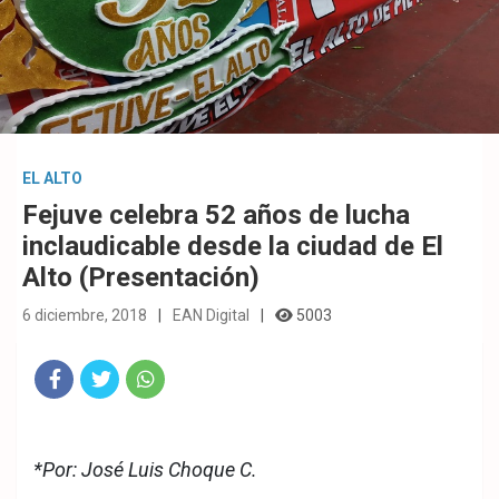
EL ALTO
Fejuve celebra 52 años de lucha
inclaudicable desde la ciudad de El
Alto (Presentación)
6 diciembre, 2018
EAN Digital
5003
Fac
Twit
Wha
.
eb
ter
tsA
*Por: José Luis Choque C.
ook
pp