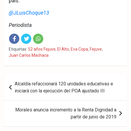
país.
@JLuisChoque13
Periodista
Fac
Twit
Wha
Etiquetas:
52 años Fejuve
,
El Alto
,
Eva Copa
,
Fejuve
,
Juan Carlos Machaca
eb
ter
tsA
ook
pp
Navegación
Alcaldía refaccionará 120 unidades educativas e
de
iniciará con la ejecución del POA ajustado III
entradas
Morales anuncia incremento a la Renta Dignidad a
partir de junio de 2019