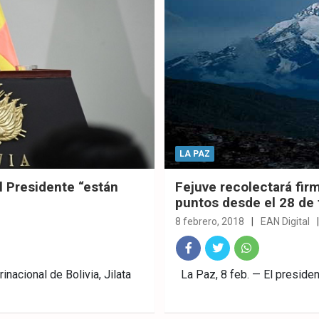
LA PAZ
 Presidente “están
Fejuve recolectará firm
puntos desde el 28 de 
8 febrero, 2018
EAN Digital
Fac
Twitt
What
acional de Bolivia, Jilata
La Paz, 8 feb. — El preside
ebo
er
sAp