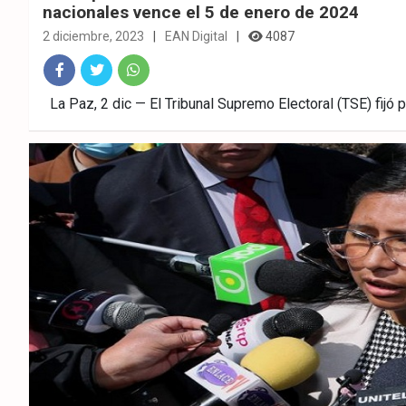
nacionales vence el 5 de enero de 2024
2 diciembre, 2023
EAN Digital
4087
Fac
Twitt
What
La Paz, 2 dic — El Tribunal Supremo Electoral (TSE) fijó 
ebo
er
sAp
ok
p