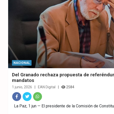
NACIONAL
Del Granado rechaza propuesta de referéndu
mandatos
1 junio, 2026
EAN Digital
2584
Fac
Twitt
What
La Paz, 1 jun — El presidente de la Comisión de Constit