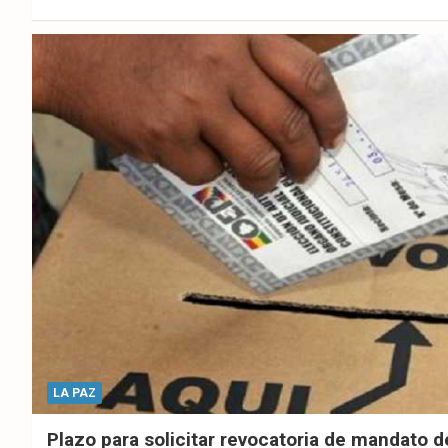
ebo
er
sAp
ok
p
LA PAZ
Plazo para solicitar revocatoria de mandato 