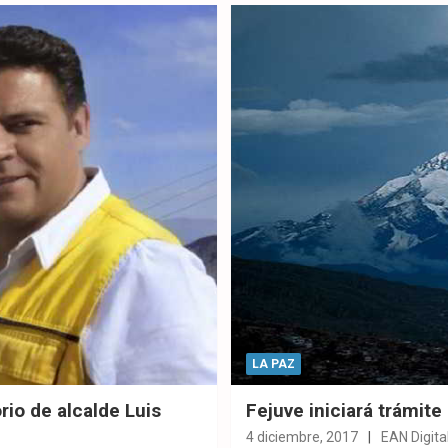
ok
p
LA PAZ
rio de alcalde Luis
Fejuve iniciará trámit
4 diciembre, 2017
EAN Digita