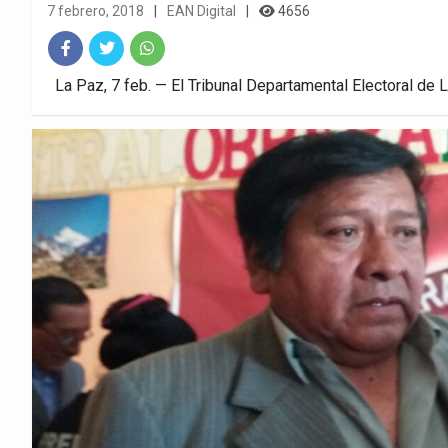
7 febrero, 2018
EAN Digital
4656
Fac
Twitt
What
La Paz, 7 feb. — El Tribunal Departamental Electoral de 
ebo
er
sAp
ok
p