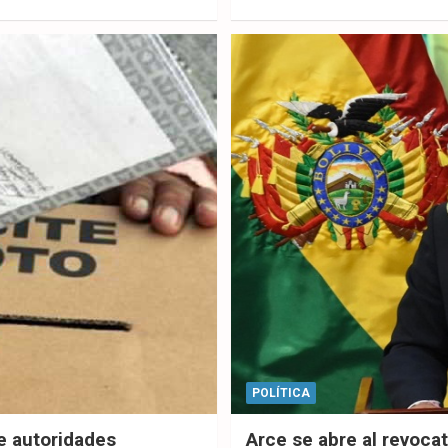
ebo
er
sAp
ok
p
POLÍTICA
de autoridades
Arce se abre al revocat