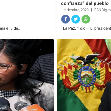
confianza” del pueblo
1 diciembre, 2023
EAN Digita
Fac
Twitt
What
para el 5 de…
La Paz, 1 dic — El president
ebo
er
sAp
ok
p