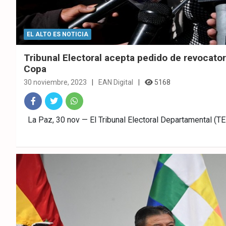
EL ALTO ES NOTICIA
Tribunal Electoral acepta pedido de revocator
Copa
30 noviembre, 2023
EAN Digital
5168
Fac
Twitt
What
La Paz, 30 nov — El Tribunal Electoral Departamental (T
ebo
er
sAp
ok
p