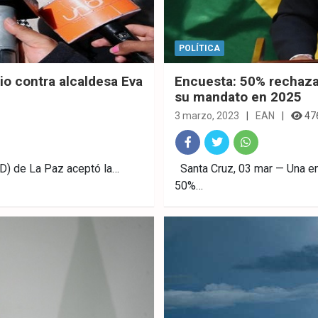
POLÍTICA
io contra alcaldesa Eva
Encuesta: 50% rechaza
su mandato en 2025
3 marzo, 2023
EAN
47
Fac
Twitt
What
ED) de La Paz aceptó la…
Santa Cruz, 03 mar — Una en
50%…
ebo
er
sAp
ok
p