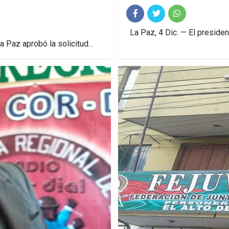
Fac
Twitt
What
La Paz, 4 Dic. — El presiden
La Paz aprobó la solicitud…
ebo
er
sAp
ok
p