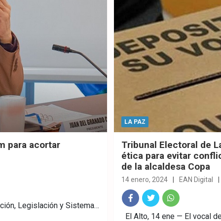
LA PAZ
m para acortar
Tribunal Electoral de 
ética para evitar confl
de la alcaldesa Copa
14 enero, 2024
EAN Digital
ución, Legislación y Sistema…
Fac
Twitt
What
El Alto, 14 ene — El vocal d