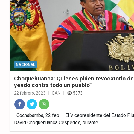
NACIONAL
Choquehuanca: Quienes piden revocatorio del
yendo contra todo un pueblo”
22 febrero, 2023
EAN
5373
Fac
Twitt
What
Cochabamba, 22 feb — El Vicepresidente del Estado Plurin
David Choquehuanca Céspedes, durante…
ebo
er
sAp